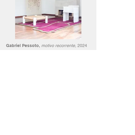
Gabriel Pessoto,
motivo recorrente,
2024
Tapeçaria de lã natural em estrutura de
metal. 33,5 x 125,5 x 23 cm. Vistas da
exposição
O elâ da trama
, 2026, Art
Dialogues + Apartamento 61, São Paulo, SP.