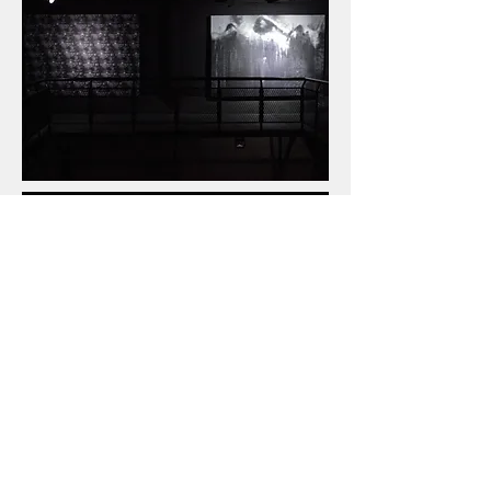
Gabriel Pessoto e Filipe Rossato
,
Glória
,
2015. Instalação - Lambe-lambe, pintura,
vídeo, som. Galeria Lunara, Porto Alegre,
RS