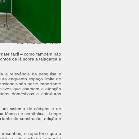
foto: Estúdio em Obra.​
remate fácil – como também não
pontos de lã sobre a talagarça e
ia a relevância da pesquisa e
ura enquanto espaço-limite de
ensionais são parte importante
ositivos que chamam a atenção
rios domésticos a estruturas
o um sistema de códigos e de
cia técnica e semântica. Longe
tante de construção, edição e
 e desenhos, o repertório que o
coletivo, são parte da formação