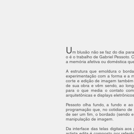
U
m blusão não se faz do dia par
o é o trabalho de Gabriel Pessoto. C
a memória afetiva ou doméstica qu
A estrutura que emoldura o borda
experimentação com a forma e a ma
corte e edição de imagem também é 
de sua obra e vêm sendo, ao long
para o que media o contato com 
arquitetônicas e displays eletrônic
Pessoto olha fundo, a fundo e a
programação que, no cotidiano de u
de ser um fim, o bordado (sendo 
manipulação de imagem.
Da interface das telas digitais ao
artista edita é composto por refer