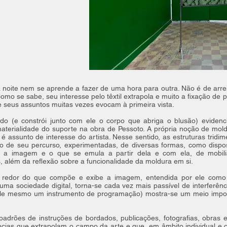
a noite nem se aprende a fazer de uma hora para outra. Não é de ar
omo se sabe, seu interesse pelo têxtil extrapola e muito a fixação de 
e seus assuntos muitas vezes evocam à primeira vista.
do (e constrói junto com ele o corpo que abriga o blusão) evidenc
terialidade do suporte na obra de Pessoto. A própria noção de mold
assunto de interesse do artista. Nesse sentido, as estruturas tridim
o de seu percurso, experimentadas, de diversas formas, como disp
a imagem e o que se emula a partir dela e com ela, de mobiliá
os, além da reflexão sobre a funcionalidade da moldura em si.
o redor do que compõe e exibe a imagem, entendida por ele com
ma sociedade digital, torna-se cada vez mais passível de interferên
ele mesmo um instrumento de programação) mostra-se um meio impor
s padrões de instruções de bordados, publicações, fotografias, obras
ências que extrapolam o campo da arte e que, em âmbito individual e 