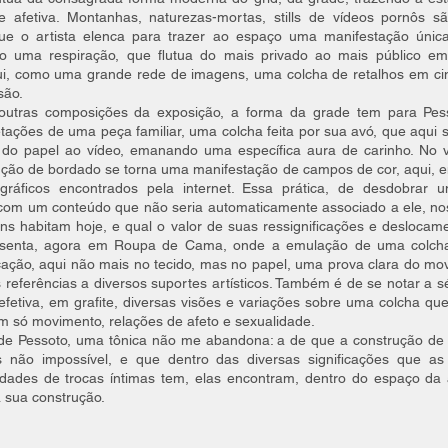
 e afetiva. Montanhas, naturezas-mortas, stills de vídeos pornôs
e o artista elenca para trazer ao espaço uma manifestação única 
 uma respiração, que flutua do mais privado ao mais público em
ui, como uma grande rede de imagens, uma colcha de retalhos em cin
são.
utras composições da exposição, a forma da grade tem para Pe
pretações de uma peça familiar, uma colcha feita por sua avó, que aqui
, do papel ao vídeo, emanando uma específica aura de carinho. No
ção de bordado se torna uma manifestação de campos de cor, aqui, e
ráficos encontrados pela internet. Essa prática, de desdobrar u
com um conteúdo que não seria automaticamente associado a ele, nos
s habitam hoje, e qual o valor de suas ressignificações e deslocam
senta, agora em Roupa de Cama, onde a emulação de uma colcha
icação, aqui não mais no tecido, mas no papel, uma prova clara do mov
 referências a diversos suportes artísticos. Também é de se notar a
efetiva, em grafite, diversas visões e variações sobre uma colcha q
um só movimento, relações de afeto e sexualidade.
 de Pessoto, uma tônica não me abandona: a de que a construção de
não impossível, e que dentro das diversas significações que as 
dades de trocas íntimas tem, elas encontram, dentro do espaço da a
a sua construção.