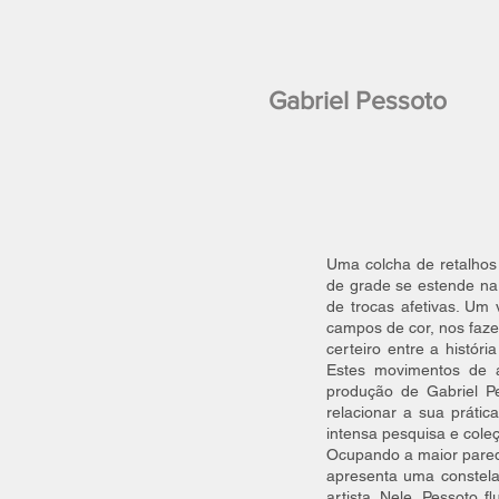
Gabriel Pessoto
Uma colcha de retalhos
de grade se estende na
de trocas afetivas. Um
campos de cor, nos faz
certeiro entre a histór
Estes movimentos de a
produção de Gabriel Pe
relacionar a sua prátic
intensa pesquisa e cole
Ocupando a maior parede 
apresenta uma constela
artista. Nele, Pessoto 