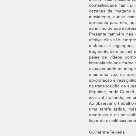
domesticidade familiar
dezenas de imagens qu
movimento, quase como
apresenta para nós, aq
ao íntimo de sua expres
Presente também nas o
afetivo: elas são inter
materiais e linguagens
fragmento de uma instru
peles de vídeos pornog
intercalando sua forma 
espaços onde as imagen
mais uma vez, se apre
apropriação e ressignif
na transposição de suas
Seguinte, onde Gabriel 
invisível, trazendo, em 
Ao observar o trabalho
uma tarefa árdua, mas 
amorosas e as possibili
lugar de excelência par
Guilherme Teixeira