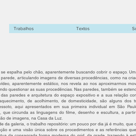
Trabalhos
Textos
S
 se espalha pelo chão, aparentemente buscando cobrir o espaço. 
 parede, articulando imagens de diversas procedências, como na cri
 vídeo, aparentemente estático, nos revela ao nos aproximarmos mo
endo questionar as suas procedências. Nas paredes, também se esten
ia das paredes e arquitetura do espaço expositivo e a sua relação 
quecimento, de acolhimento, de domesticidade, são alguns dos tra
ssoto, aqui apresentados em sua primeira individual em São Paul
a, que circunda as linguagens do filme, desenho e escultura, a par
ção de imagens, na Casa da Luz.
da galeria, o trabalho repositório: um pouco por dia já é muito, que d
ção e uma visão única sobre os procedimentos e as referências que
flutua da consagrada forma moderna do grid, da grade, trazendo à e