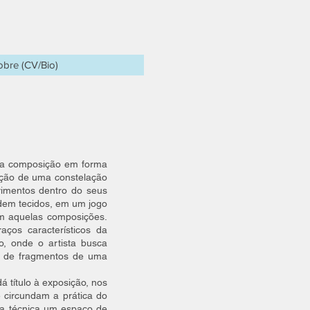
obre (CV/Bio)
Uma composição em forma
ação de uma constelação
vimentos dentro do seus
dem tecidos, em um jogo
com aquelas composições.
ços característicos da
o, onde o artista busca
tir de fragmentos de uma
á título à exposição, nos
 circundam a prática do
sta técnica um espaço de