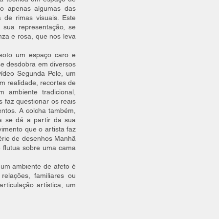
 são apenas algumas das
de rimas visuais. Este
 sua representação, se
za e rosa, que nos leva
ssoto um espaço caro e
 se desdobra em diversos
 vídeo Segunda Pele, um
m realidade, recortes de
m ambiente tradicional,
 faz questionar os reais
entos. A colcha também,
 se dá a partir da sua
imento que o artista faz
 série de desenhos Manhã
ue flutua sobre uma cama
 um ambiente de afeto é
relações, familiares ou
rticulação artística, um