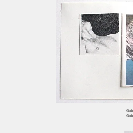
Gabr
Gabr