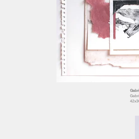
Gabri
Gabri
42x3