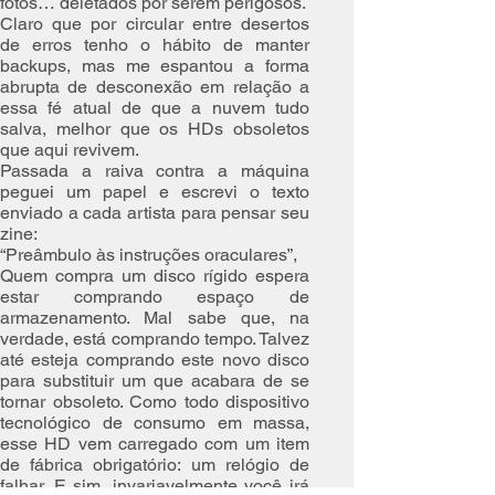
fotos… deletados por serem perigosos.
Claro que por circular entre desertos
de erros tenho o hábito de manter
backups, mas me espantou a forma
abrupta de desconexão em relação a
essa fé atual de que a nuvem tudo
salva, melhor que os HDs obsoletos
que aqui revivem.
Passada a raiva contra a máquina
peguei um papel e escrevi o texto
enviado a cada artista para pensar seu
zine:
“Preâmbulo às instruções oraculares”,
Quem compra um disco rígido espera
estar comprando espaço de
armazenamento. Mal sabe que, na
verdade, está comprando tempo. Talvez
até esteja comprando este novo disco
para substituir um que acabara de se
tornar obsoleto. Como todo dispositivo
tecnológico de consumo em massa,
esse HD vem carregado com um item
de fábrica obrigatório: um relógio de
falhar. E sim, invariavelmente você irá